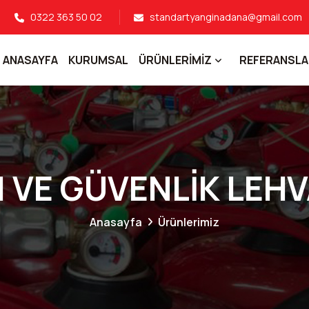
0322 363 50 02
standartyanginadana@gmail.com
ANASAYFA
KURUMSAL
ÜRÜNLERİMİZ
REFERANSLA
I VE GÜVENLİK LEHV
Anasayfa
Ürünlerimiz