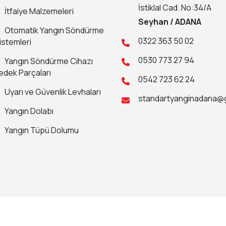
İstiklal Cad. No:34/A
İtfaiye Malzemeleri
Seyhan / ADANA
Otomatik Yangın Söndürme
0322 363 50 02
istemleri
0530 773 27 94
Yangın Söndürme Cihazı
edek Parçaları
0542 723 62 24
Uyarı ve Güvenlik Levhaları
standartyanginadana@
Yangın Dolabı
Yangın Tüpü Dolumu